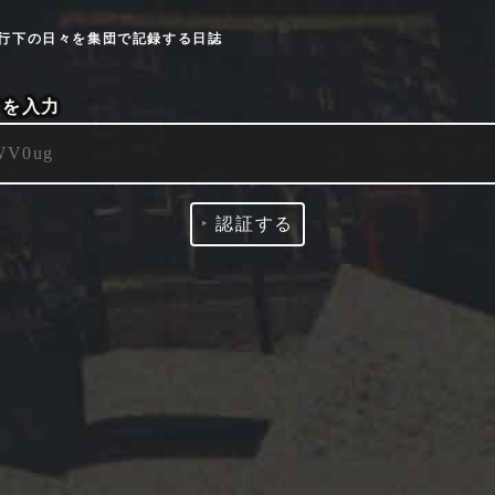
9流行下の日々を集団で記録する日誌
ドを入力
‣
認証する