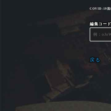
COVID-1
編集コー
戻る