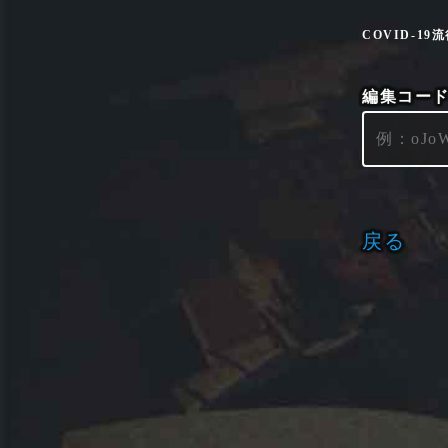
COVID-1
編集コー
戻る