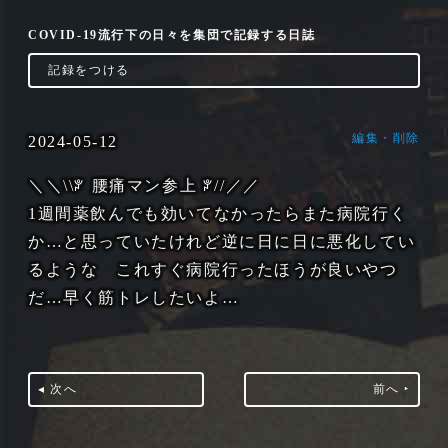
COVID-19流行下の日々を集団で記録する日誌
‣
記録をつける
編集・削除
2024-05-12
＼＼\\ꐕ 腰痛マン参上 ꐕ//／／
1週間薬飲んでも効いてなかったらまた病院行く
か…と思っていたけれど逆に日に日に悪化してい
るような これすぐ病院行ったほうが良いやつ
だ…早く筋トレしたいよ…
◂ 次へ
前へ ‣