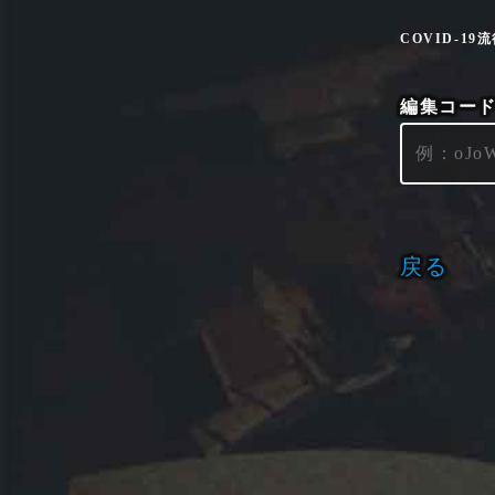
COVID-1
編集コー
戻る