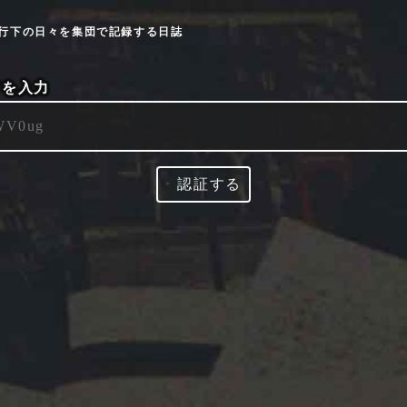
9流行下の日々を集団で記録する日誌
ドを入力
‣
認証する