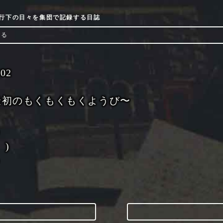
9流行下の日々を集団で記録する日誌
ける
-02
年最初のもくもくもくようび〜
╮
 )
╯