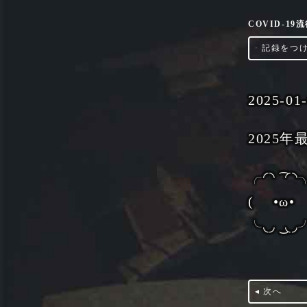
COVID-1
‣
記録をつ
2025-01
2025
╭◜◝ ͡ ◜◝
( •ω•
╰◟◞ ͜ ◟◞
◂ 次へ