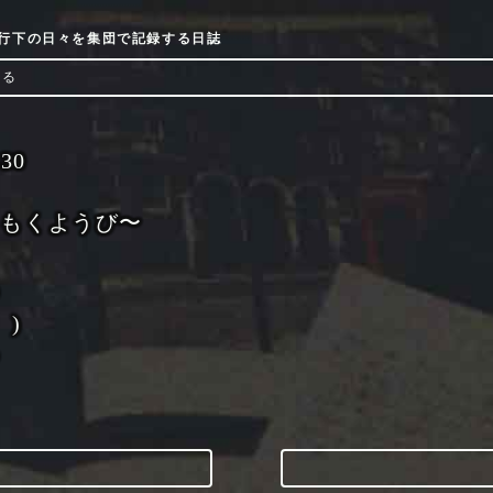
9流行下の日々を集団で記録する日誌
ける
-30
くもくようび〜
╮
 )
╯