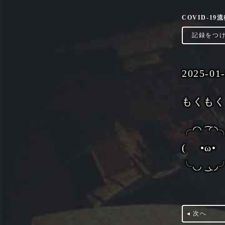
COVID-1
‣
記録をつ
2025-01
もくも
╭◜◝ ͡ ◜◝
( •ω•
╰◟◞ ͜ ◟◞
◂ 次へ