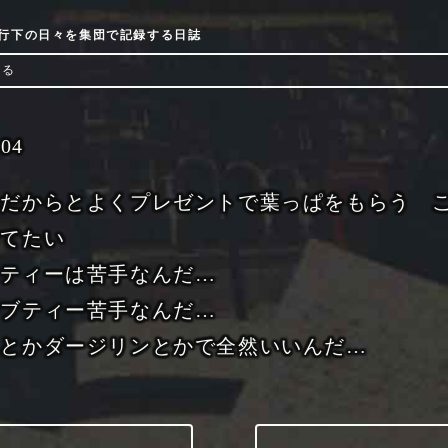
9流行下の日々を集団で記録する日誌
ける
-04
きだからとよくプレゼントで葉っぱをもらう 
捨てたい
スティーは苦手なんだ…
ーブティー苦手なんだ…
ムとかダージリンとかで全然いいんだ…