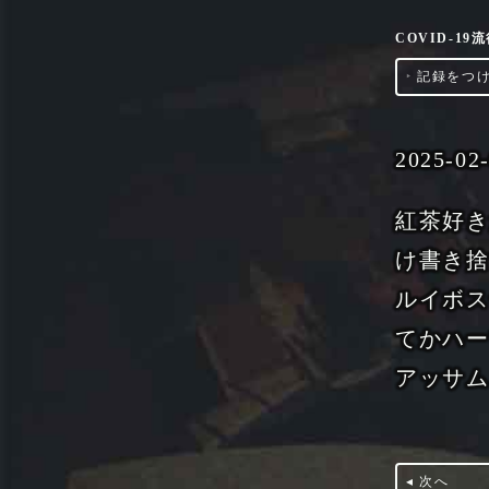
COVID-1
‣
記録をつ
2025-02
紅茶好
け書き
ルイボ
てかハ
アッサ
◂ 次へ