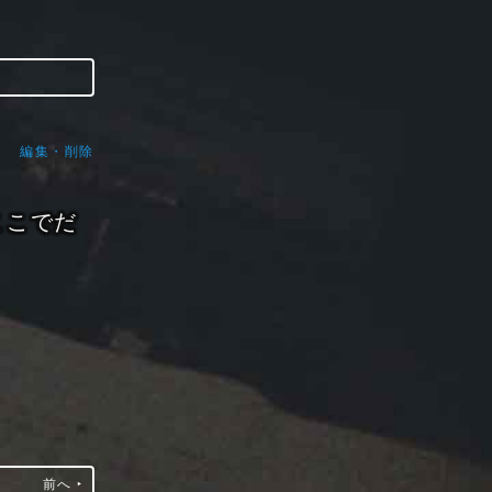
編集・削除
ここでだ
前へ ‣