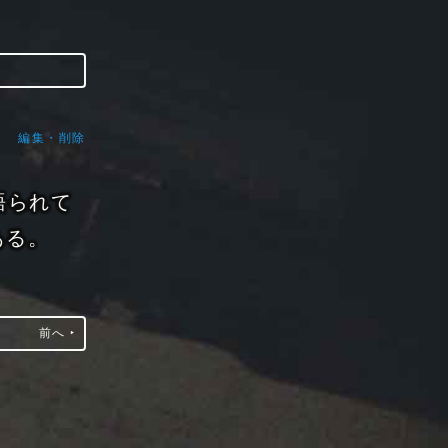
編集・削除
語られて
ある。
前へ ‣