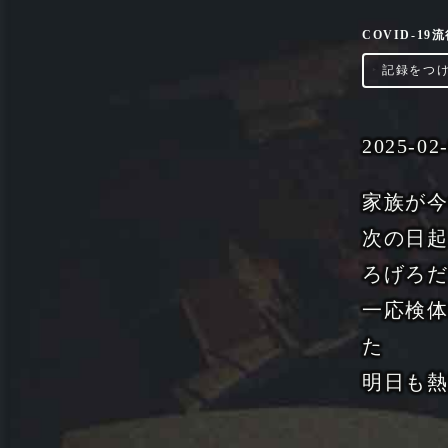
COVID-1
‣
記録をつ
2025-02
家族が
次の日
ろげろ
一応検
た
明日も