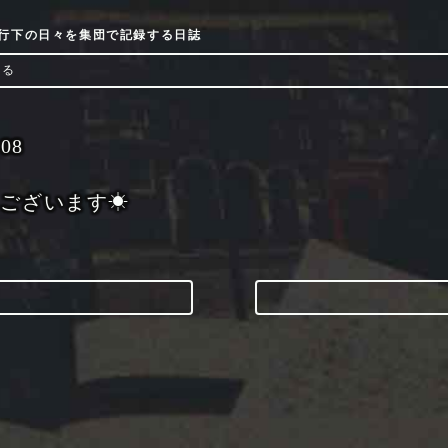
9流行下の日々を集団で記録する日誌
ける
-08
うございます☀