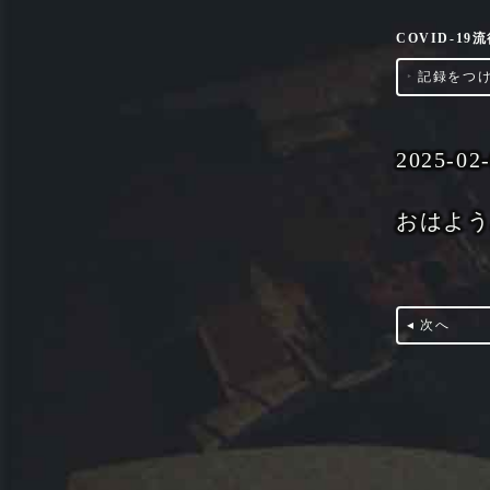
COVID-1
‣
記録をつ
2025-02
おはよ
◂ 次へ