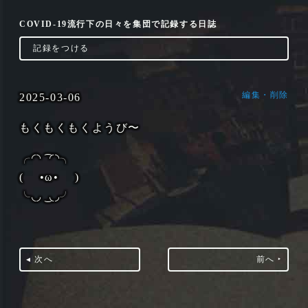
COVID-19流行下の日々を集団で記録する日誌
‣
記録をつける
編集・削除
2025-03-06
もくもくもくようび〜
╭◜◝ ͡ ◜◝╮
( •ω• )
╰◟◞ ͜ ◟◞╯
◂ 次へ
前へ ‣