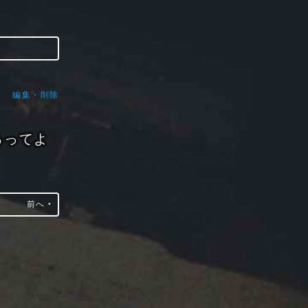
編集・削除
るってよ
前へ ‣