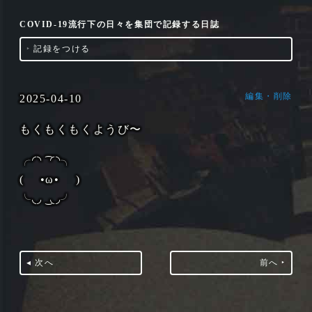
COVID-19流行下の日々を集団で記録する日誌
‣
記録をつける
編集・削除
2025-04-10
もくもくもくようび〜
╭◜◝ ͡ ◜◝╮
( •ω• )
╰◟◞ ͜ ◟◞╯
◂ 次へ
前へ ‣