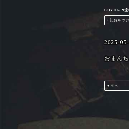
COVID-1
‣
記録をつ
2025-05
おまん
◂ 次へ