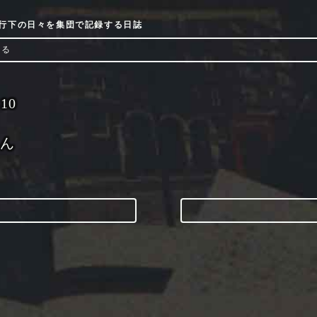
9流行下の日々を集団で記録する日誌
ける
-10
ちん