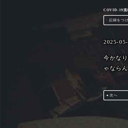
COVID-1
‣
記録をつ
2025-05
今かな
ゃなら
◂ 次へ