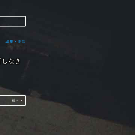
編集・削除
断しなき
前へ ‣