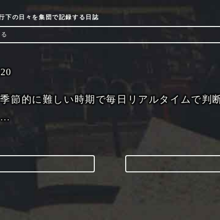
9流行下の日々を集団で記録する日誌
ける
-20
り季節的に難しい時期で毎日リアルタイムで判
ん…