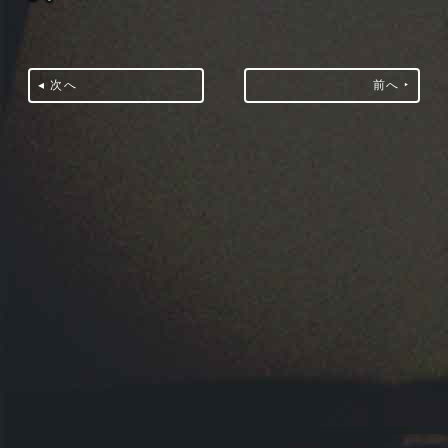
◂ 次へ
前へ ‣