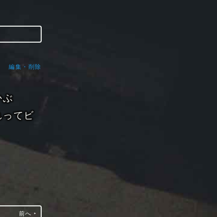
編集・削除
かぶ
れってビ
前へ ‣