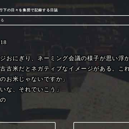
9流行下の日々を集団で記録する日誌
ける
-18
ージおにぎり、ネーミング会議の様子が思い浮
、古古米だとネガティブなイメージがある。こ
ジのお米じゃないですか」
いいな、それでいこう」
なの