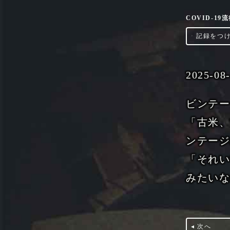
COVID-1
‣
記録をつ
2025-08
ビンテ
「古米
ンテー
「それ
みたい
◂ 次へ