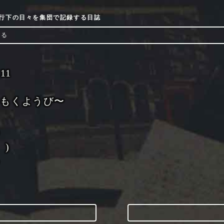
9流行下の日々を集団で記録する日誌
ける
-11
くもくようび〜
╮
 )
╯