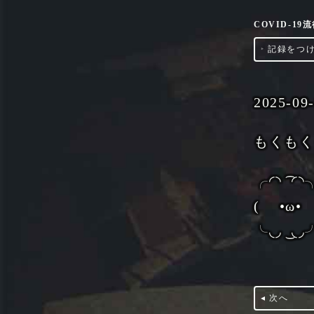
COVID-1
‣
記録をつ
2025-09
もくも
╭◜◝ ͡ ◜◝
( •ω•
╰◟◞ ͜ ◟◞
◂ 次へ