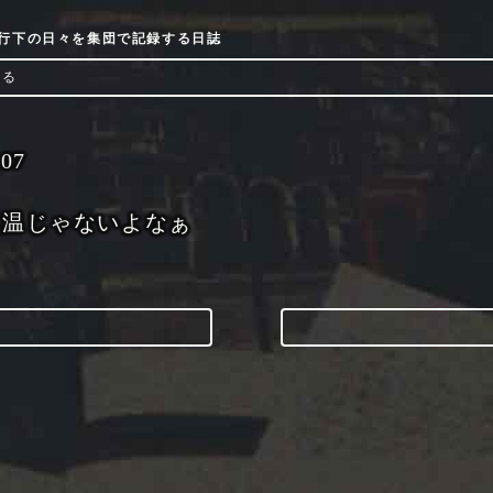
9流行下の日々を集団で記録する日誌
ける
-07
気温じゃないよなぁ