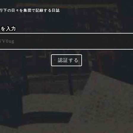
9流行下の日々を集団で記録する日誌
ドを入力
‣
認証する