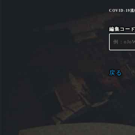
COVID-1
編集コー
戻る